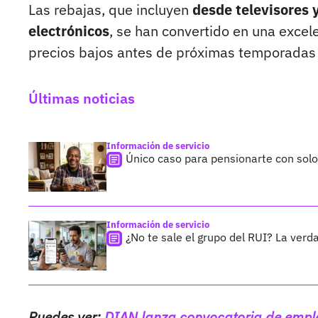
Las rebajas, que incluyen
desde televisores 
electrónicos
, se han convertido en una exce
precios bajos antes de próximas temporadas
Últimas noticias
Información de servicio
Único caso para pensionarte con sol
Información de servicio
¿No te sale el grupo del RUI? La verda
Puedes ver:
DIAN lanza convocatoria de emple