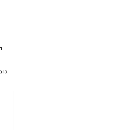
n
ara