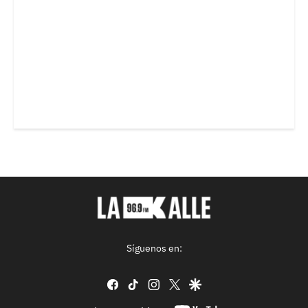
Síguenos en:
facebook
tiktok
instagram
twitter
google