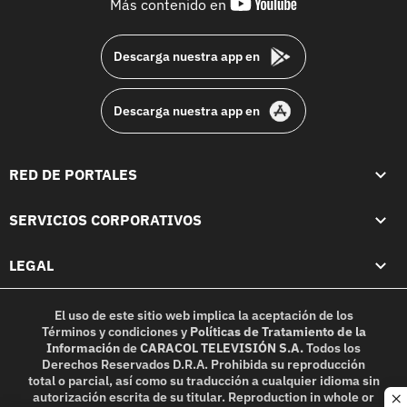
youtube-
Más contenido en
footer
Descarga nuestra app en
Descarga nuestra app en
RED DE PORTALES
SERVICIOS CORPORATIVOS
LEGAL
El uso de este sitio web implica la aceptación de los
Términos y condiciones
y
Políticas de Tratamiento de la
Información
de
CARACOL TELEVISIÓN S.A.
Todos los
Derechos Reservados D.R.A. Prohibida su reproducción
total o parcial, así como su traducción a cualquier idioma sin
autorización escrita de su titular. Reproduction in whole or
c