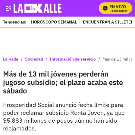
EN VIVO
Mira Todos Nuestros Pr
Tendencias:
HORÓSCOPO SEMANAL
ENCUENTRAN A SILLETER
PUBLICIDAD
/
/
/
La Kalle
Sociedad
Información de servicio
Más de 13 mil jó
Más de 13 mil jóvenes perderán
jugoso subsidio; el plazo acaba este
sábado
Prosperidad Social anunció fecha límite para
poder reclamar subsidio Renta Joven, ya que
$5.883 millones de pesos aún no han sido
reclamados.