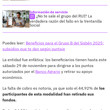
Información de servicio
¿No te sale el grupo del RUI? La
verdadera razón del fallo en la Ventanilla
Social
Puedes leer:
Beneficios para el Grupo B del Sisbén 2025;
subsidios que te dan según puntaje
La entidad fue enfática: los beneficiarios tienen hasta este
sábado 29 de noviembre para dirigirse a los puntos
autorizados por el
Banco Agrario
y retirar su apoyo
económico.
La falta de cobro es notoria, ya que solo el 44,92% de
los
participantes de esta modalidad han retirado sus
fondos.