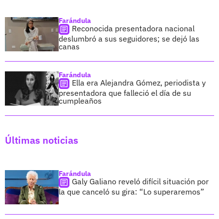
Farándula
Reconocida presentadora nacional
deslumbró a sus seguidores; se dejó las
canas
Farándula
Ella era Alejandra Gómez, periodista y
presentadora que falleció el día de su
cumpleaños
Últimas noticias
Farándula
Galy Galiano reveló difícil situación por
la que canceló su gira: “Lo superaremos”