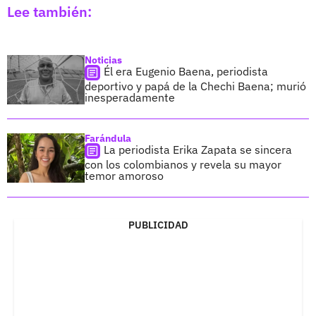
Lee también:
Noticias
Él era Eugenio Baena, periodista
deportivo y papá de la Chechi Baena; murió
inesperadamente
Farándula
La periodista Erika Zapata se sincera
con los colombianos y revela su mayor
temor amoroso
PUBLICIDAD