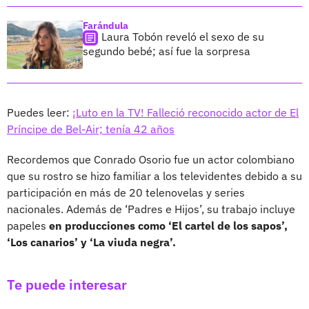
Farándula
Laura Tobón reveló el sexo de su
segundo bebé; así fue la sorpresa
Puedes leer:
¡Luto en la TV! Falleció reconocido actor de El
Príncipe de Bel-Air; tenía 42 años
Recordemos que Conrado Osorio fue un actor colombiano
que su rostro se hizo familiar a los televidentes debido a su
participación en más de 20 telenovelas y series
nacionales. Además de ‘Padres e Hijos’, su trabajo incluye
papeles
en producciones como ‘El cartel de los sapos’,
‘Los canarios’ y ‘La viuda negra’.
Te puede interesar