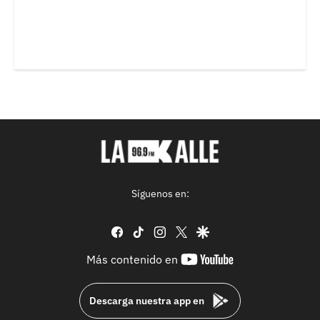
Síguenos en:
facebook
tiktok
instagram
twitter
google
youtube-
Más contenido en
footer
Descarga nuestra app en