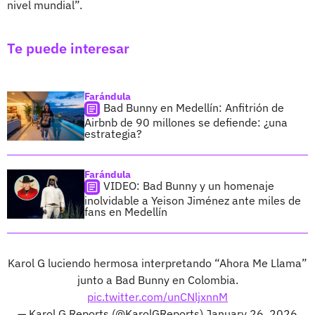
nivel mundial”.
Te puede interesar
Farándula
Bad Bunny en Medellín: Anfitrión de
Airbnb de 90 millones se defiende: ¿una
estrategia?
Farándula
VIDEO: Bad Bunny y un homenaje
inolvidable a Yeison Jiménez ante miles de
fans en Medellín
Karol G luciendo hermosa interpretando “Ahora Me Llama”
junto a Bad Bunny en Colombia.
pic.twitter.com/unCNljxnnM
— Karol G Reports (@KarolGReports)
January 26, 2026