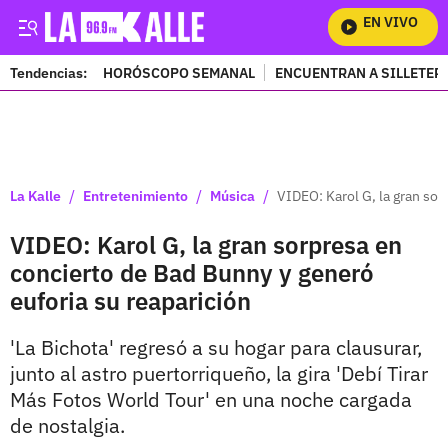
EN VIVO
Mira
Tendencias:
HORÓSCOPO SEMANAL
ENCUENTRAN A SILLETER
PUBLICIDAD
/
/
/
La Kalle
Entretenimiento
Música
VIDEO: Karol G, la gran sor
VIDEO: Karol G, la gran sorpresa en
concierto de Bad Bunny y generó
euforia su reaparición
'La Bichota' regresó a su hogar para clausurar,
junto al astro puertorriqueño, la gira 'Debí Tirar
Más Fotos World Tour' en una noche cargada
de nostalgia.