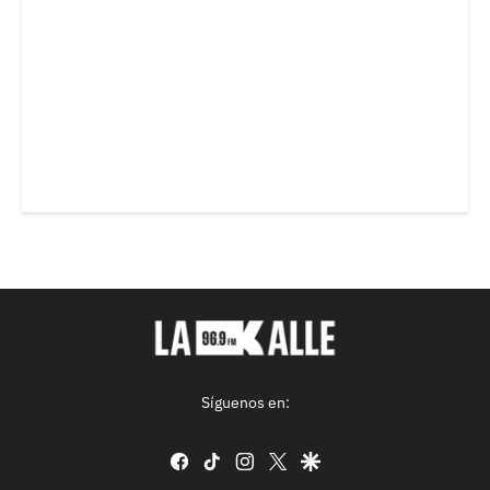
Síguenos en:
facebook
tiktok
instagram
twitter
google