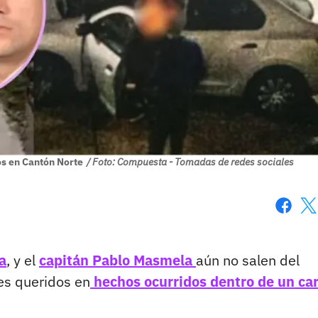
dos en Cantón Norte
/ Foto: Compuesta - Tomadas de redes sociales
Faceboo
X
a
, y el
capitán Pablo Masmela
aún no salen del
es queridos en
hechos ocurridos dentro de un ca