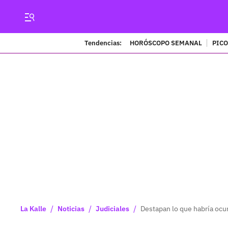
Tendencias:
HORÓSCOPO SEMANAL
PICO
/
/
/
La Kalle
Noticias
Judiciales
Destapan lo que habría ocur