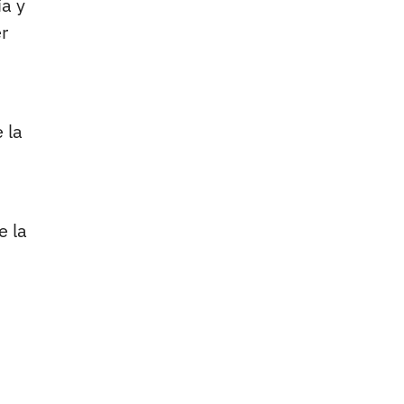
a y
r
 la
e la