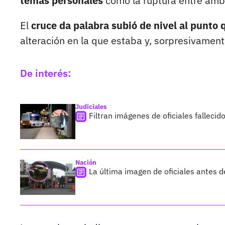
temas personales
como la ruptura entre amb
El
cruce da palabra subió de nivel al punto q
alteración en la que estaba y, sorpresivamen
De interés:
Judiciales
Filtran imágenes de oficiales falleci
Nación
La última imagen de oficiales antes d