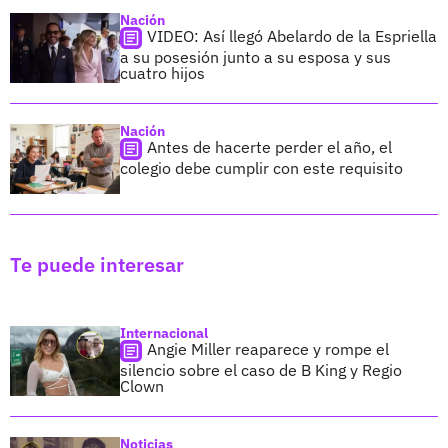
Nación
VIDEO: Así llegó Abelardo de la Espriella
a su posesión junto a su esposa y sus
cuatro hijos
Nación
Antes de hacerte perder el año, el
colegio debe cumplir con este requisito
Te puede interesar
Internacional
Angie Miller reaparece y rompe el
silencio sobre el caso de B King y Regio
Clown
Noticias