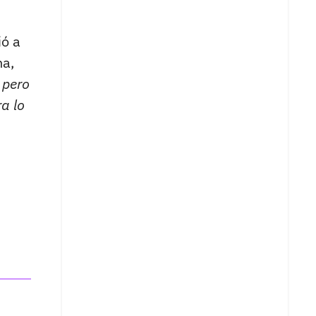
ó a
na,
 pero
a lo