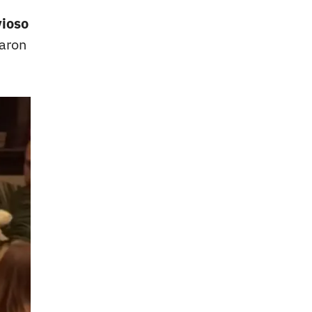
vioso
raron