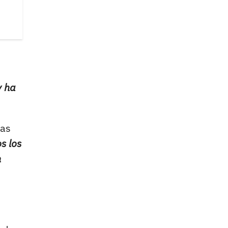
y ha
eas
s los
n