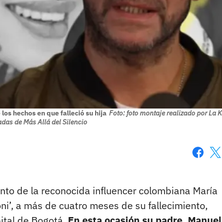
los hechos en que falleció su hija
Foto: foto montaje realizado por La K
as de Más Allá del Silencio
Faceboo
X
ento de la reconocida influencer colombiana María
i’, a más de cuatro meses de su fallecimiento,
ital de Bogotá.
En esta ocasión su padre, Manuel