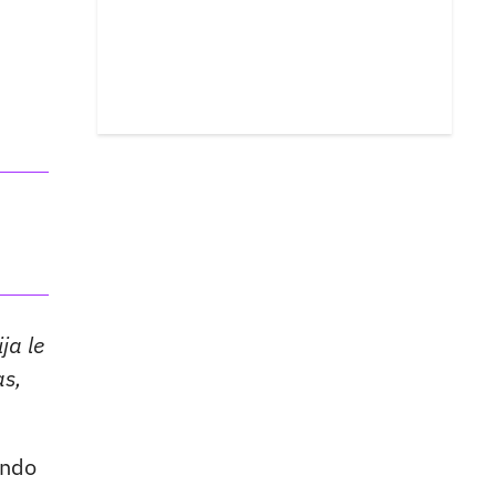
ja le
as,
ando