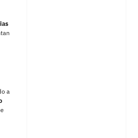
ias
ntan
do a
o
ue