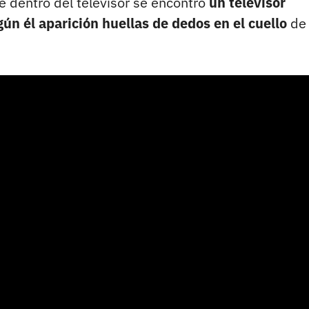
 dentro del televisor se encontró
un televisor
n él aparición huellas de dedos en el cuello
de 