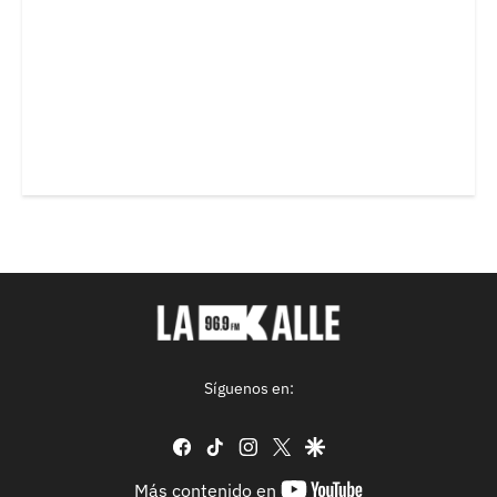
Síguenos en:
facebook
tiktok
instagram
twitter
google
youtube-
Más contenido en