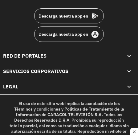
footer
Descarga nuestra app en
Descarga nuestra app en
RED DE PORTALES
SERVICIOS CORPORATIVOS
LEGAL
El uso de este sitio web implica la aceptación de los
Términos y condiciones
y
Políticas de Tratamiento de la
Información
de
CARACOL TELEVISIÓN S.A.
Todos los
Derechos Reservados D.R.A. Prohibida su reproducción
total o parcial, así como su traducción a cualquier idioma sin
autorización escrita de su titular. Reproduction in whole or
c
in part, or translation without written permission is