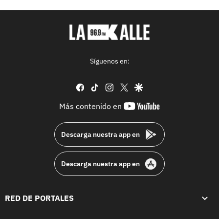
Síguenos en:
facebook
tiktok
instagram
twitter
google
youtube-
Más contenido en
footer
Descarga nuestra app en
Descarga nuestra app en
RED DE PORTALES