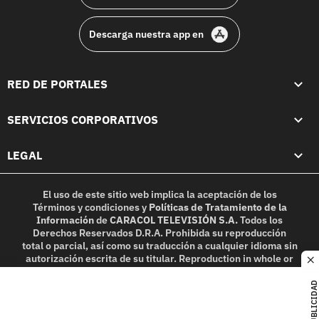
Descarga nuestra app en
RED DE PORTALES
SERVICIOS CORPORATIVOS
LEGAL
El uso de este sitio web implica la aceptación de los
Términos y condiciones
y
Políticas de Tratamiento de la
Información
de
CARACOL TELEVISIÓN S.A.
Todos los
Derechos Reservados D.R.A. Prohibida su reproducción
total o parcial, así como su traducción a cualquier idioma sin
autorización escrita de su titular. Reproduction in whole or
c
in part, or translation without written permission is
prohibited. All rights reserved 2025.
PUBLICIDAD
MIEMBRO DE: