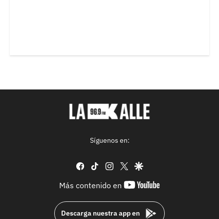
Síguenos en:
facebook
tiktok
instagram
twitter
google
youtube-
Más contenido en
footer
Descarga nuestra app en