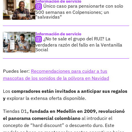
Información de servicio
Único caso para pensionarte con solo
500 semanas en Colpensiones; un
"salvavidas"
Información de servicio
¿No te sale el grupo del RUI? La
verdadera razón del fallo en la Ventanilla
Social
Puedes leer:
Recomendaciones para cuidar a tus
mascotas de los sonidos de la pólvora en Navidad
Los
compradores están invitados a anticipar sus regalos
y
explorar la extensa oferta disponible.
Tiendas D1
, fundada en Medellín en 2009, revolucionó
el panorama comercial colombiano
al introducir el
concepto de “hard discount” o descuento duro. Este