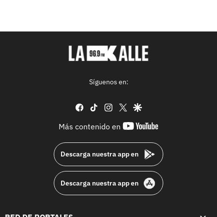
Síguenos en:
facebook
tiktok
instagram
twitter
google
youtube-
Más contenido en
footer
Descarga nuestra app en
Descarga nuestra app en