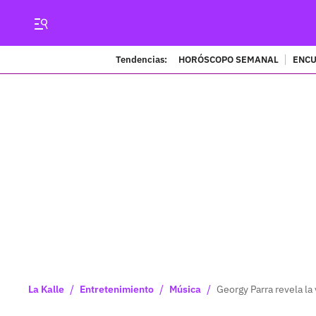
Tendencias:
HORÓSCOPO SEMANAL
ENCU
/
/
/
La Kalle
Entretenimiento
Música
Georgy Parra revela la