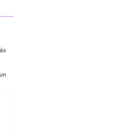
ás
 un