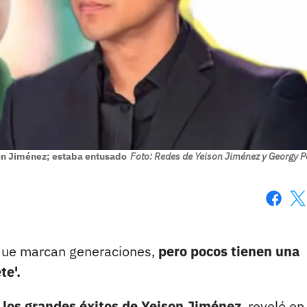
son Jiménez; estaba entusado
Foto: Redes de Yeison Jiménez y Georgy P
Faceboo
X
que marcan generaciones,
pero pocos tienen una
te'.
e los grandes éxitos de Yeison Jiménez
, reveló en