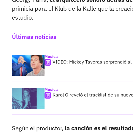
primicia para el Klub de la Kalle que la crea
estudio.
Últimas noticias
Música
VIDEO: Mickey Taveras sorprendió al
Música
Karol G reveló el tracklist de su nue
Según el productor,
la canción es el result