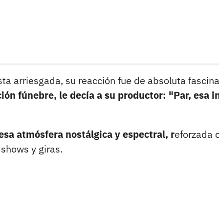
 arriesgada, su reacción fue de absoluta fascina
ción fúnebre, le decía a su productor: "Par, esa i
sa atmósfera nostálgica y espectral, r
eforzada 
s shows y giras.