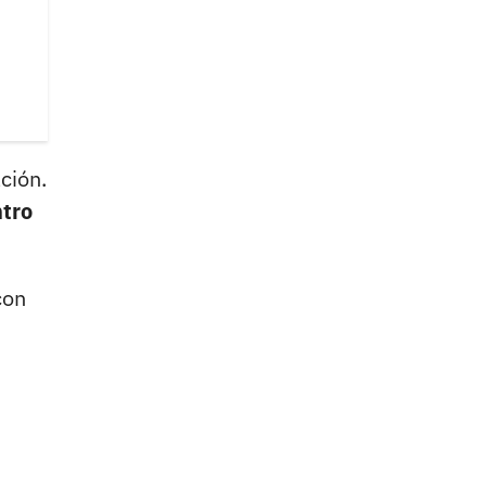
ción.
ntro
con