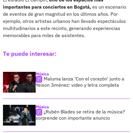
importantes para conciertos en Bogotá,
es un escenario
de eventos de gran magnitud en los últimos años. Por
ejemplo, otros artistas urbanos han llevado espectáculos
multitudinarios a este recinto, generando experiencias
memorables para miles de asistentes.
Te puede interesar:
Música
Maluma lanza 'Con el corazón' junto a
Yeison Jiménez: video y letra completa
Música
¿Rubén Blades se retira de la música?
sorprende con importante anuncio