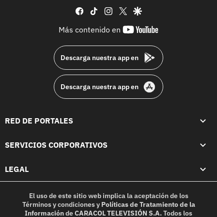
facebook
tiktok
instagram
twitter
google
youtube-
Más contenido en
footer
Descarga nuestra app en
Descarga nuestra app en
RED DE PORTALES
SERVICIOS CORPORATIVOS
LEGAL
El uso de este sitio web implica la aceptación de los
Términos y condiciones
y
Políticas de Tratamiento de la
Información
de
CARACOL TELEVISIÓN S.A.
Todos los