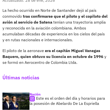
Actualizado: 28 de ene, 2026
La hecho ocurrido en Norte de Santander dejó al país
conmovido
tras confirmarse que el piloto y el copiloto del
avión al servicio de Satena
tenían una trayectoria amplia
y reconocida en la aviación colombiana. Ambos
acumulaban décadas de experiencia en los cielos del país
y en rutas nacionales e internacionales.
El piloto de la aeronave
era el capitán Miguel Vanegas
Baquero, quien obtuvo su licencia en octubre de 1996
y
se formó en Aerocentro de Colombia Ltda.
Últimas noticias
Nación
Este es el orden del día y horarios para
la posesión de Abelardo De La Espriella