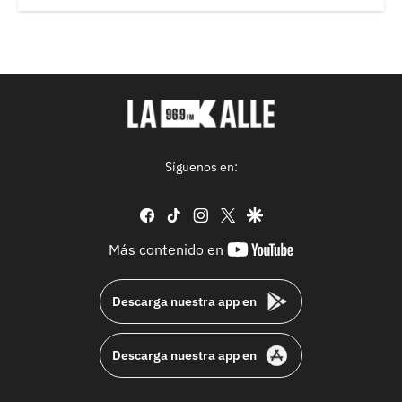
Síguenos en:
facebook
tiktok
instagram
twitter
google
youtube-
Más contenido en
footer
Descarga nuestra app en
Descarga nuestra app en