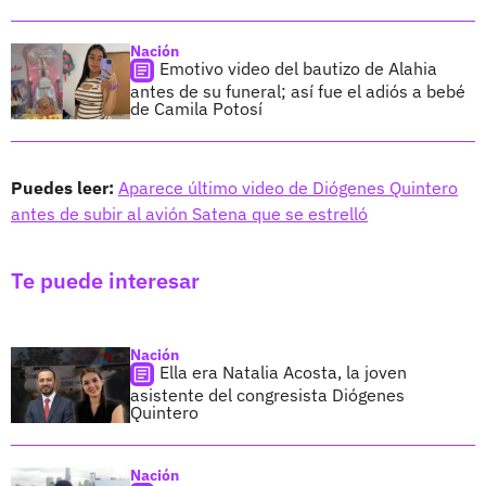
Nación
Emotivo video del bautizo de Alahia
antes de su funeral; así fue el adiós a bebé
de Camila Potosí
Puedes leer:
Aparece último video de Diógenes Quintero
antes de subir al avión Satena que se estrelló
Te puede interesar
Nación
Ella era Natalia Acosta, la joven
asistente del congresista Diógenes
Quintero
Nación