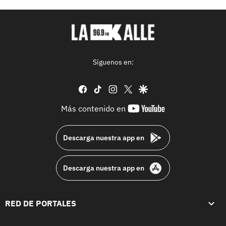
Síguenos en:
facebook
tiktok
instagram
twitter
google
youtube-
Más contenido en
footer
Descarga nuestra app en
Descarga nuestra app en
RED DE PORTALES