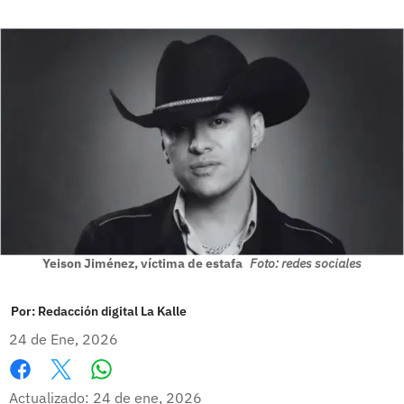
Yeison Jiménez, víctima de estafa
Foto: redes sociales
Por:
Redacción digital La Kalle
24 de Ene, 2026
Whatsapp
Facebook
X
Actualizado: 24 de ene, 2026